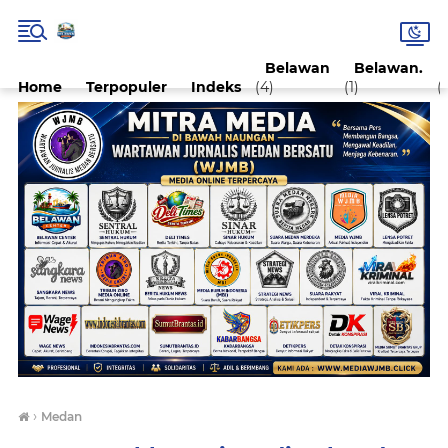
Belawan
Belawan.
Home
Terpopuler
Indeks
(4)
(1)
(1
›
Medan