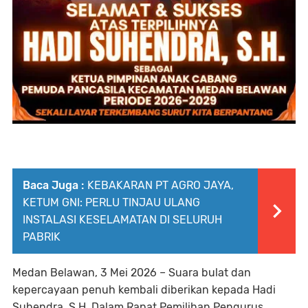
Baca Juga :
KEBAKARAN PT AGRO JAYA,
KETUM GNI: PERLU TINJAU ULANG
INSTALASI KESELAMATAN DI SELURUH
PABRIK
Medan Belawan, 3 Mei 2026 – Suara bulat dan
kepercayaan penuh kembali diberikan kepada Hadi
Suhendra, S.H. Dalam Rapat Pemilihan Pengurus